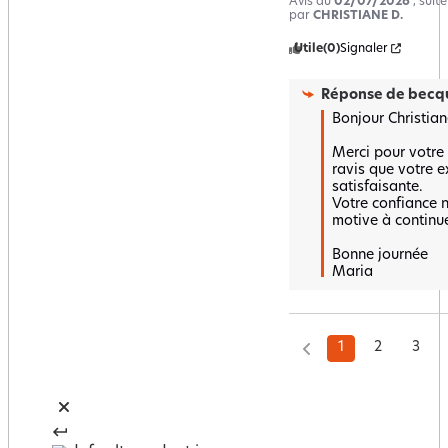
Avis du
02/07/2026
, suit
par
CHRISTIANE D.
Utile
(0)
Signaler
Réponse de
becqu
Bonjour Christiane
Merci pour votre 
ravis que votre ex
satisfaisante.  

Votre confiance no
motive à continuer
Bonne journée 

Maria
1
2
3