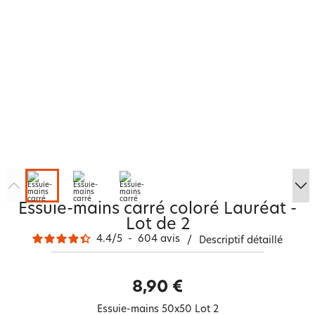
Essuie-mains carré coloré Lauréat -
Lot de 2
4.4
/
5
-
604
avis
/
Descriptif détaillé
8,90 €
Essuie-mains 50x50 Lot 2