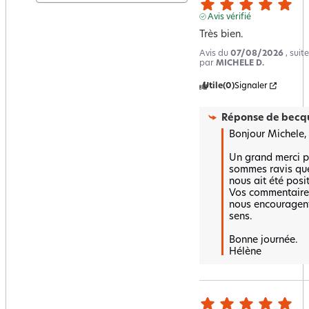
Avis vérifié
Très bien.
Avis du
07/08/2026
, sui
par
MICHELE D.
Utile
(0)
Signaler
Réponse de
becqu
Bonjour Michele,

Un grand merci po
sommes ravis que
nous ait été positi
Vos commentaires 
nous encouragent
sens.  

Bonne journée.

Hélène