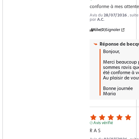
conforme à mes attente
Avis du
28/07/2026
, suit
par
A.C.
Utile
(0)
Signaler
Réponse de
becqu
Bonjour,  

Merci beaucoup po
sommes ravis que 
été conforme à vos
Au plaisir de vous 
Bonne journée 

Maria
Avis vérifié
R A S