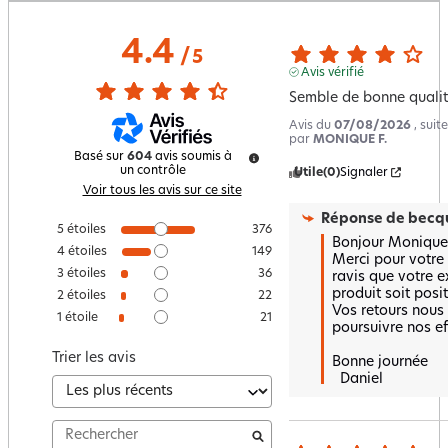
4.4
/
5
Avis vérifié
Semble de bonne quali
Avis du
07/08/2026
, sui
par
MONIQUE F.
Basé sur
604
avis soumis à
un contrôle
Utile
(0)
Signaler
Voir tous les avis sur ce site
Réponse de
becqu
5
étoiles
376
Bonjour Monique, 
4
étoiles
149
Merci pour votre
3
étoiles
36
ravis que votre e
produit soit positi
2
étoiles
22
Vos retours nous
1
étoile
21
poursuivre nos eff
Trier les avis
Bonne journée 

  Daniel