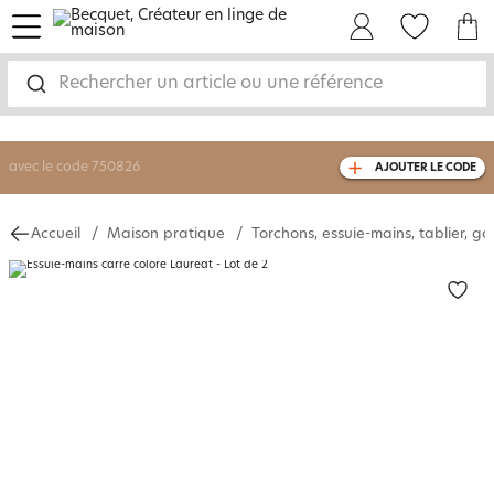
menu
Mon Compte
Mes Favoris
Mon panie
-30% sur votre commande
dès 2 articles
achetés
Rechercher un article ou une référence
livraison GRATUITE
dès 110€ d'achat
(1)
avec le code
750826
AJOUTER LE CODE
Accueil
Maison pratique
Torchons, essuie-mains, tablier, ga