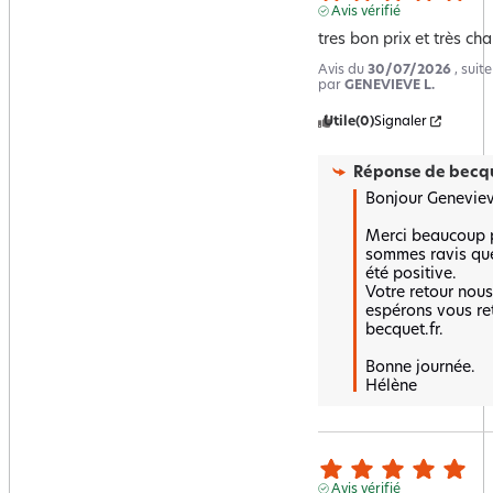
Avis vérifié
tres bon prix et très ch
Avis du
30/07/2026
, suit
par
GENEVIEVE L.
Utile
(0)
Signaler
Réponse de
becqu
Bonjour Genevieve
Merci beaucoup p
sommes ravis que 
été positive.  

Votre retour nous
espérons vous ret
becquet.fr.

Bonne journée.

Hélène
Avis vérifié