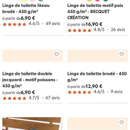
Linge de toilette liteau
Linge de toilette motif pois
brodé - 450 g/m²
450 g/m² - BECQUET
CRÉATION
6,90 €
à partir de
4.6
/
5
-
69
avis
16,90 €
à partir de
4.8
/
5
-
26
avis
Linge de toilette double
Linge de toilette brodé - 450
jacquard - motif poissons -
g/m²
450 g/m²
12,90 €
à partir de
4.6
/
5
-
9
avis
6,90 €
à partir de
4.7
/
5
-
67
avis