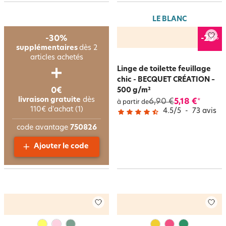
LE BLANC
%
-30%
-25
supplémentaires
dès 2
articles achetés
Linge de toilette feuillage
chic - BECQUET CRÉATION –
0€
500 g/m²
livraison gratuite
dès
6,90 €
5,18 €
*
à partir de
110€ d'achat (1)
4.5
/
5
-
73
avis
code avantage
750826
Ajouter le code