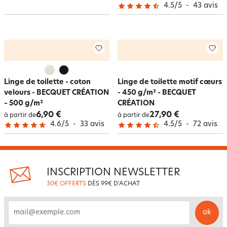
4.5
/
5
-
43
avis
Linge de toilette - coton
Linge de toilette motif cœurs
velours - BECQUET CRÉATION
- 450 g/m² - BECQUET
– 500 g/m²
CRÉATION
6,90 €
27,90 €
à partir de
à partir de
4.6
/
5
-
33
avis
4.5
/
5
-
72
avis
INSCRIPTION NEWSLETTER
30€ OFFERTS
DÈS 99€ D'ACHAT
ok
email