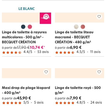
douces, avec un beau gonflant, une absorption supérieure et une belle
épaisseur.
LE BLANC
Toutes les dimensions sont disponibles de l’essuie-mains au maxi drap de
bain selon vos besoins. Nos serviettes de bain se lavent toutes en
%
-40
machine. Le
linge de toilette fantaisie
, un gage de bien-être…
Linge de toilette à rayures
Linge de toilette liteau
multicolores - 500 g/m² -
macramé - BECQUET
BECQUET CRÉATION
CRÉATION - 480 g/m²
17,90 €
10,74 €
6,90 €
*
à partir de
à partir de
4.4
/
5
-
53
avis
4.5
/
5
-
11
avis
Maxi drap de plage léopard
Linge de toilette rayé - 500
- 400 g/m²
g/m²
45,90 €
7,90 €
à partir de
à partir de
5
/
5
-
5
avis
4.8
/
5
-
24
avis