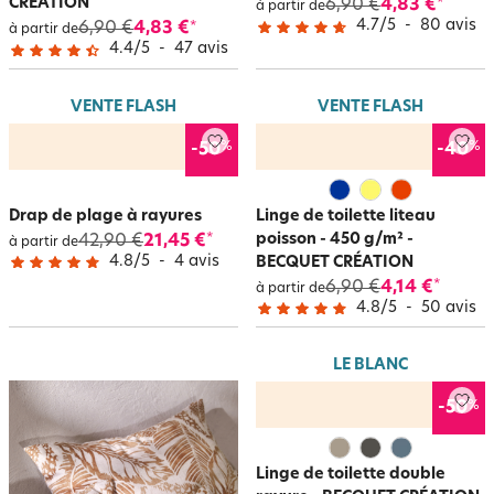
CRÉATION
6,90 €
4,83 €
*
à partir de
4.7
/
5
-
80
avis
6,90 €
4,83 €
*
à partir de
4.4
/
5
-
47
avis
VENTE FLASH
VENTE FLASH
%
%
-50
-40
Drap de plage à rayures
Linge de toilette liteau
poisson - 450 g/m² -
42,90 €
21,45 €
*
à partir de
4.8
/
5
-
4
avis
BECQUET CRÉATION
6,90 €
4,14 €
*
à partir de
4.8
/
5
-
50
avis
LE BLANC
%
-50
Linge de toilette double