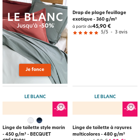
Drap de plage feuillage
exotique - 360 g/m²
45,90 €
à partir de
5
/
5
-
3
avis
Je fonce
LE BLANC
LE BLANC
%
%
-30
-30
Linge de toilette style marin
Linge de toilette à rayures
- 450 g/m² - BECQUET
multicolores - 480 g/m²