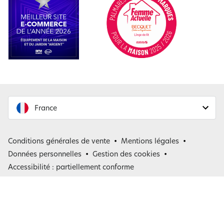
France
France
Conditions générales de vente
Mentions légales
Belgique
Données personnelles
Gestion des cookies
Accessibilité : partiellement conforme
*
: de telles offres ne peuvent être cumulées avec aucune autre remise.
Offres valables dans la limite des stocks disponibles.
(1) voir les conditions des offres