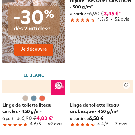
rayure - BECQUET CRÉATION
- 500 g/m²
6,90 €
3,45 €
*
à partir de
4.3
/
5
-
52
avis
Je découvre
LE BLANC
%
-30
Linge de toilette liteau
Linge de toilette liteau
cercles - 450 g/m²
arabesque - 450 g/m²
6,90 €
4,83 €
6,50 €
*
à partir de
à partir de
4.6
/
5
-
69
avis
4.4
/
5
-
7
avis