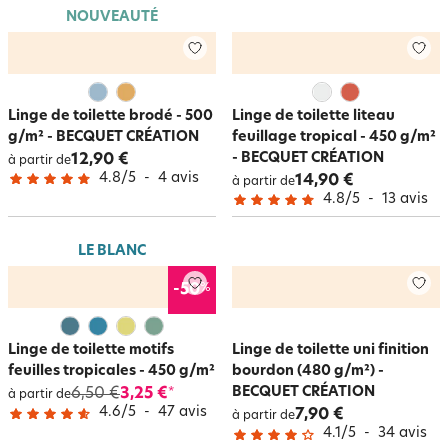
NOUVEAUTÉ
Linge de toilette brodé - 500
Linge de toilette liteau
g/m² - BECQUET CRÉATION
feuillage tropical - 450 g/m²
- BECQUET CRÉATION
12,90 €
à partir de
4.8
/
5
-
4
avis
14,90 €
à partir de
4.8
/
5
-
13
avis
LE BLANC
%
-50
Linge de toilette motifs
Linge de toilette uni finition
feuilles tropicales - 450 g/m²
bourdon (480 g/m²) -
BECQUET CRÉATION
6,50 €
3,25 €
*
à partir de
4.6
/
5
-
47
avis
7,90 €
à partir de
4.1
/
5
-
34
avis