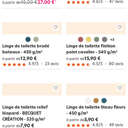
4.6
/
5
-
47
avis
45,00 €
27,00 €
*
à partir de
+
3
Linge de toilette brodé
Linge de toilette finition
bateaux - 450 g/m²
point cavalier - 540 g/m²
12,90 €
15,90 €
à partir de
à partir de
4.9
/
5
-
23
avis
4.5
/
5
-
80
avis
Linge de toilette relief
Linge de toilette liteau fleurs
léopard - BECQUET
- 450 g/m²
CRÉATION - 520 g/m²
5,90 €
à partir de
4.8
/
5
-
49
avis
7,90 €
à partir de