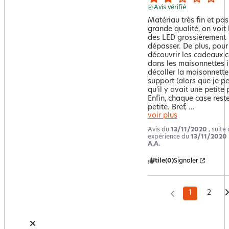
Avis vérifié
Matériau très fin et pas
grande qualité, on voit le
des LED grossièrement 
dépasser. De plus, pour 
découvrir les cadeaux c
dans les maisonnettes il
décoller la maisonnette 
support (alors que je pe
qu'il y avait une petite p
Enfin, chaque case reste 
petite. Bref, 
...
voir plus
Avis du
13/11/2020
, suite
expérience du
13/11/2020
A.A.
Utile
(0)
Signaler
1
2