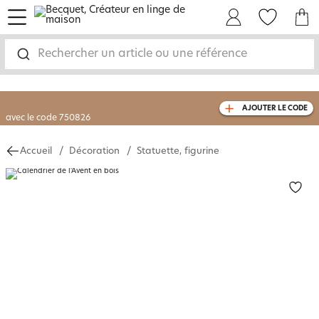
menu
Mon Compte
Mes Favoris
Mon panie
-30% sur votre commande
dès 2 articles
achetés
Rechercher un article ou une référence
livraison GRATUITE
dès 110€ d'achat
(1)
AJOUTER LE CODE
avec le code
750826
Accueil
Décoration
Statuette, figurine