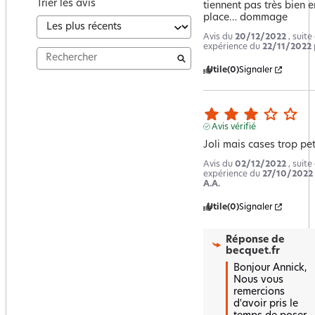
Trier les avis
tiennent pas très bien en
place… dommage
Avis du
20/12/2022
, suite
expérience du
22/11/2022
Utile
(0)
Signaler
Avis vérifié
Joli mais cases trop pet
Avis du
02/12/2022
, suite
expérience du
27/10/2022
A.A.
Utile
(0)
Signaler
Réponse de
becquet.fr
Bonjour Annick,

Nous vous 
remercions 
d'avoir pris le 