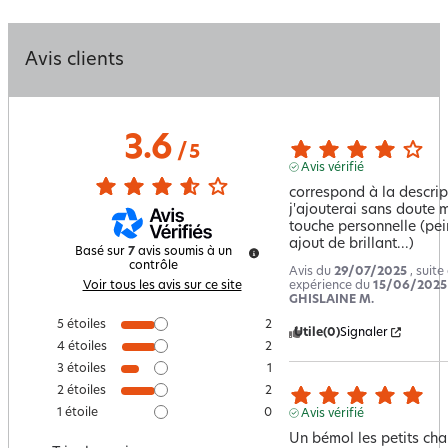
Avis clients
3.6
/
5
Avis vérifié
correspond à la descript
j'ajouterai sans doute m
touche personnelle (pein
ajout de brillant...)
Basé sur
7
avis soumis à un
contrôle
Avis du
29/07/2025
, suite
expérience du
15/06/2025
Voir tous les avis sur ce site
GHISLAINE M.
5
étoiles
2
Utile
(0)
Signaler
4
étoiles
2
3
étoiles
1
2
étoiles
2
1
étoile
0
Avis vérifié
Un bémol les petits chal